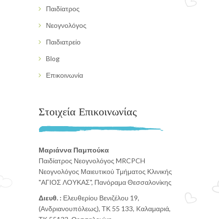
Παιδίατρος
Νεογνολόγος
Παιδιατρείο
Blog
Επικοινωνία
Στοιχεία Επικοινωνίας
Μαριάννα Παμπούκα
Παιδίατρος Νεογνολόγος MRCPCH
Νεογνολόγος Μαιευτικού Τμήματος Κλινικής
"ΑΓΙΟΣ ΛΟΥΚΑΣ", Πανόραμα Θεσσαλονίκης
Διευθ. :
Ελευθερίου Βενιζέλου 19,
(Ανδριανουπόλεως), ΤΚ 55 133, Kαλαμαριά,